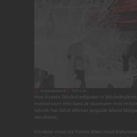
Avestabilvard
7:51 e m
Hos Avesta Bilvård erbjuder vi bilvårdstjänste
metod som inte bara är skonsam mot miljön u
teknik har blivit alltmer populär bland biläg
resultatet.
Fördelar med att Tvätta Bilen med Kallvatte