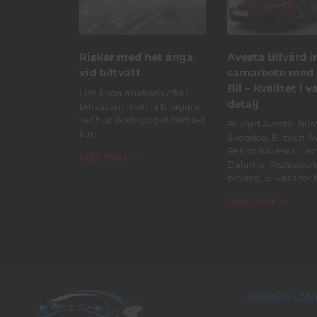
Risker med het ånga
Avesta Bilvård i
vid biltvätt
samarbete med 
Bil – Kvalitet i v
Het ånga används ofta i
detalj
biltvättar, men få bilägare
vet hur skadligt det faktiskt
Bilvård Avesta, Bil
kan
Skogsbo, Biltvätt Av
Rekond Avesta, La
Läs mer »
Dalarna, Profession
bilvård, Bilvård för 
Läs mer »
SNABBA LÄN