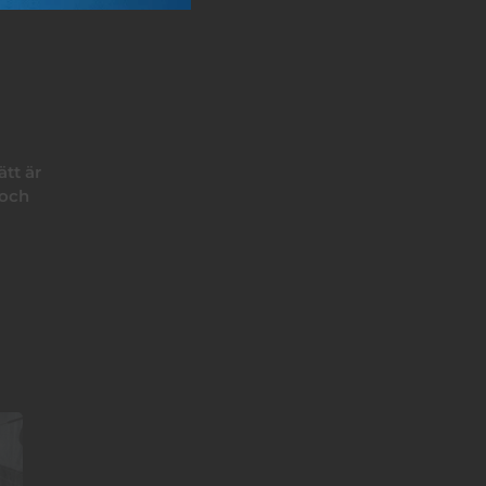
ätt är
 och