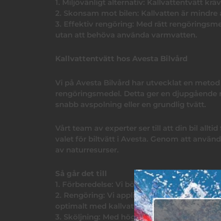
1. Miljövänligt alternativ: Kallvattentvätt 
2. Skonsam mot bilen: Kallvatten är mindre a
3. Effektiv rengöring: Med rätt rengörings
utan att behöva använda varmvatten.
Kallvattentvätt hos Avesta Bilvård
Vi på Avesta Bilvård har utvecklat en metod
rengöringsmedel. Detta ger en djupgående r
snabb avspolning eller en grundlig tvätt.
Vårt team av experter ser till att din bil allti
valet för biltvätt i Avesta. Genom att använ
av naturresurser.
Så går det till
1. Förberedelse: Vi börjar med att avlägsna
2. Rengöring: Vi applicerar biologiskt nedbr
optimalt med kallvatten.
3. Sköljning: Med högtryck sköljer vi noggra