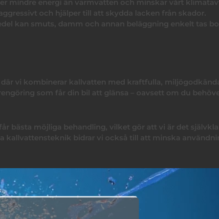
kräver mindre energi än varmvatten och minskar vårt klimatav
ggressivt och hjälper till att skydda lacken från skador.
medel kan smuts, damm och annan beläggning enkelt tas bo
 där vi kombinerar kallvatten med kraftfulla, miljögodkänd
engöring som får din bil att glänsa – oavsett om du behöv
d får bästa möjliga behandling, vilket gör att vi är det självkla
da kallvattensteknik bidrar vi också till att minska användn
 löst sittande smuts med högtrycksspruta och kallvatten.
ytbara tvättmedel som är speciellt framtagna för att funger
nt bort smuts och tvättmedel, utan att skada lack eller