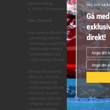
ytbehandling.
Hej och väl
4. Finish: Vi avslutar med att torka bilen för a
Gå med 
Våra Tjänster
exklusi
Hos Avesta Bilvård erbjuder vi en rad olika t
direkt!
• Utvändig biltvätt
• Invändig rengöring
• Rekonditionering
Ange ditt 
• Underredestvätt
Telefonnumme
• Miljövänlig biltvätt
Ange din e
E-
Viktiga Nyckelord
post
• Biltvätt i Avesta
• Kallvattentvätt
• Miljövänlig biltvätt
• Bilvård i Avesta
• Skonsam biltvätt
• Effektiv biltvätt
• Avesta Bilvård