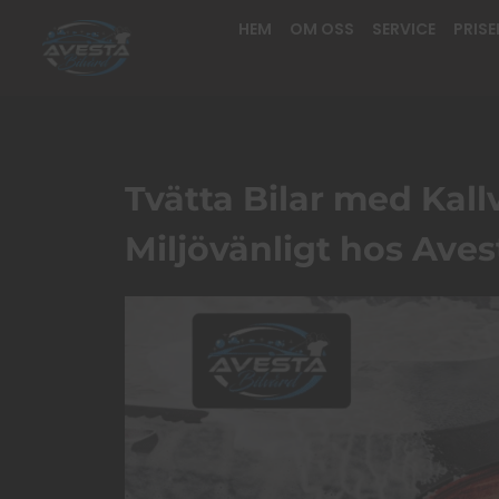
Hoppa
HEM
OM OSS
SERVICE
PRISE
till
innehåll
Tvätta Bilar med Kall
Miljövänligt hos Aves