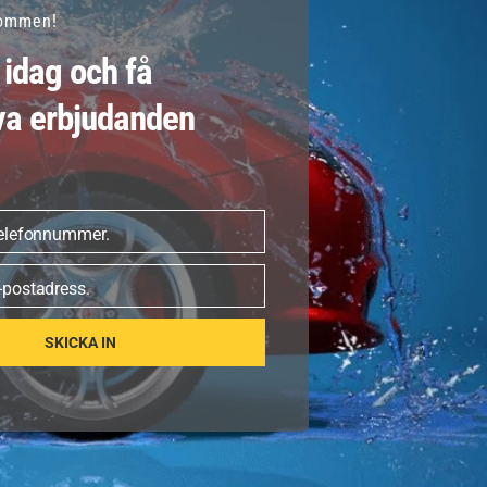
kommen!
tt säkerställa en fläckfri yta.
idag och få
va erbjudanden
jänster, alla utförda med vår unika kallvattenteknik:
telefonnummer.
r
-postadress.
SKICKA IN