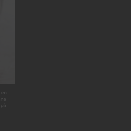
, en
nna
 på