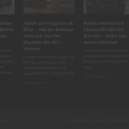
nleder
Asfalt och Flygrost på
Nyhet: Hämta och
Belins
Bilar – Vad Du Behöver
Lämna Din Bil vid
arje
Veta och Hur Du
Biltvätt – Snart hos
Skyddar Din Bil i
Avesta Bilvård!
Vintern
rekond
Vi på Avesta Bilvård vill
esta,
göra bilvård så enkelt o
Under vintern kan vägarna
ckskydd
smidigt som möjligt för
bli hårt utsatta av både
ell
våra
väderförhållanden och
företag,
vägunderhåll, vilket gör att
Läs mer »
Läs mer »
KAR
ÖVERSIKT ÖVER TJÄNSTER