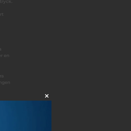
tryck.
rt
a
er en
ra
ingen
Close
this
module
a