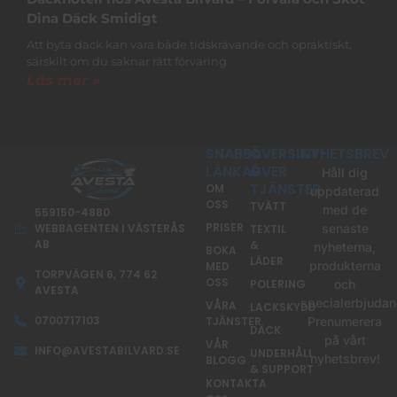
Dina Däck Smidigt
Att byta däck kan vara både tidskrävande och opraktiskt,
särskilt om du saknar rätt förvaring
Läs mer »
SNABBA
ÖVERSIKT
NYHETSBREV
LÄNKAR
ÖVER
Håll dig
TJÄNSTER
OM
uppdaterad
OSS
TVÄTT
med de
559150-4880
PRISER
senaste
WEBBAGENTEN I VÄSTERÅS
TEXTIL
AB
&
nyheterna,
BOKA
LÄDER
produkterna
MED
TORPVÄGEN 6, 774 62
OSS
POLERING
och
AVESTA
specialerbjudan
VÅRA
LACKSKYDD
0700717103
TJÄNSTER
Prenumerera
DÄCK
på vårt
VÅR
INFO@AVESTABILVARD.SE
UNDERHÅLL
nyhetsbrev!
BLOGG
& SUPPORT
KONTAKTA