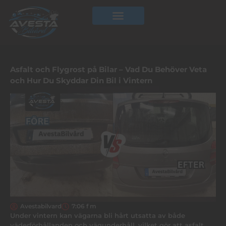
Hoppa
till
innehåll
Asfalt och Flygrost på Bilar – Vad Du Behöver Veta
och Hur Du Skyddar Din Bil i Vintern
Avestabilvard
7:06 f m
Under vintern kan vägarna bli hårt utsatta av både
väderförhållanden och vägunderhåll, vilket gör att asfalt