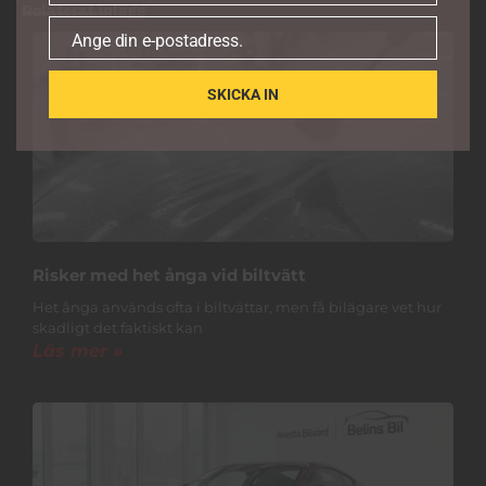
Relaterat inlägg
Ange din e-postadress.
E-
post
SKICKA IN
Risker med het ånga vid biltvätt
Het ånga används ofta i biltvättar, men få bilägare vet hur
skadligt det faktiskt kan
Läs mer »