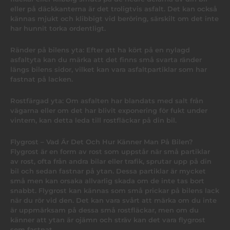
eller på däckkanterna är det troligtvis asfalt. Det kan också
kännas mjukt och klibbigt vid beröring, särskilt om det inte
har hunnit torka ordentligt.
Ränder på bilens yta: Efter att ha kört på en nylagd
asfaltyta kan du märka att det finns små svarta ränder
längs bilens sidor, vilket kan vara asfaltpartiklar som har
fastnat på lacken.
Rostfärgad yta: Om asfalten har blandats med salt från
vägarna eller om det har blivit exponering för fukt under
vintern, kan detta leda till rostfläckar på din bil.
Flygrost – Vad Är Det Och Hur Känner Man På Bilen?
Flygrost är en form av rost som uppstår när små partiklar
av rost, ofta från andra bilar eller trafik, sprutar upp på din
bil och sedan fastnar på ytan. Dessa partiklar är mycket
små men kan orsaka allvarlig skada om de inte tas bort
snabbt. Flygrost kan kännas som små prickar på bilens lack
när du rör vid den. Det kan vara svårt att märka om du inte
är uppmärksam på dessa små rostfläckar, men om du
känner att ytan är ojämn och sträv kan det vara flygrost
som fastnat.