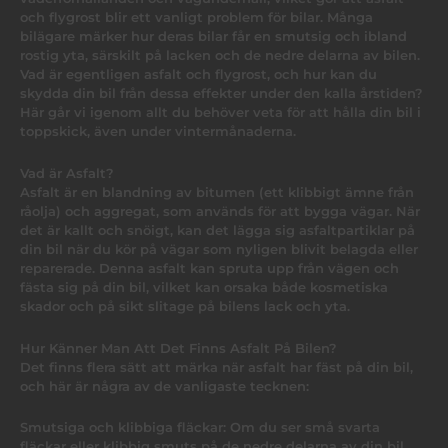
och flygrost blir ett vanligt problem för bilar. Många
bilägare märker hur deras bilar får en smutsig och ibland
rostig yta, särskilt på lacken och de nedre delarna av bilen.
Vad är egentligen asfalt och flygrost, och hur kan du
skydda din bil från dessa effekter under den kalla årstiden?
Här går vi igenom allt du behöver veta för att hålla din bil i
toppskick, även under vintermånaderna.
Vad är Asfalt?
Asfalt är en blandning av bitumen (ett klibbigt ämne från
råolja) och aggregat, som används för att bygga vägar. När
det är kallt och snöigt, kan det lägga sig asfaltpartiklar på
din bil när du kör på vägar som nyligen blivit belagda eller
reparerade. Denna asfalt kan spruta upp från vägen och
fästa sig på din bil, vilket kan orsaka både kosmetiska
skador och på sikt slitage på bilens lack och yta.
Hur Känner Man Att Det Finns Asfalt På Bilen?
Det finns flera sätt att märka när asfalt har fäst på din bil,
och här är några av de vanligaste tecknen:
Smutsiga och klibbiga fläckar: Om du ser små svarta
fläckar eller klibbig smuts på de nedre delarna av din bil