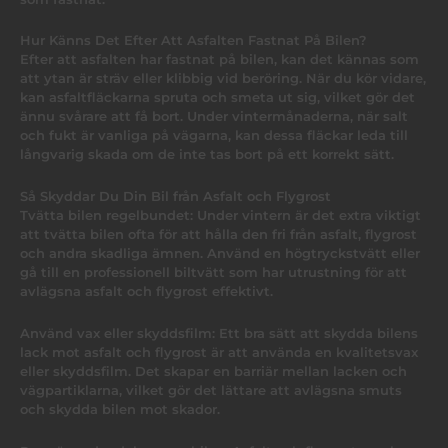
Hur Känns Det Efter Att Asfalten Fastnat På Bilen?
Efter att asfalten har fastnat på bilen, kan det kännas som
att ytan är sträv eller klibbig vid beröring. När du kör vidare,
kan asfaltfläckarna spruta och smeta ut sig, vilket gör det
ännu svårare att få bort. Under vintermånaderna, när salt
och fukt är vanliga på vägarna, kan dessa fläckar leda till
långvarig skada om de inte tas bort på ett korrekt sätt.
Så Skyddar Du Din Bil från Asfalt och Flygrost
Tvätta bilen regelbundet: Under vintern är det extra viktigt
att tvätta bilen ofta för att hålla den fri från asfalt, flygrost
och andra skadliga ämnen. Använd en högtryckstvätt eller
gå till en professionell biltvätt som har utrustning för att
avlägsna asfalt och flygrost effektivt.
Använd vax eller skyddsfilm: Ett bra sätt att skydda bilens
lack mot asfalt och flygrost är att använda en kvalitetsvax
eller skyddsfilm. Det skapar en barriär mellan lacken och
vägpartiklarna, vilket gör det lättare att avlägsna smuts
och skydda bilen mot skador.