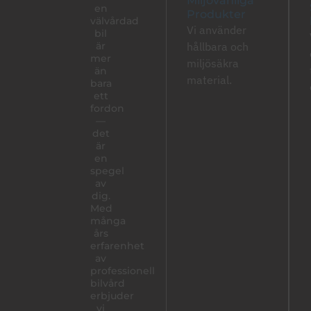
Miljövänliga
en
Produkter
välvårdad
Vi använder
bil
är
hållbara och
mer
miljösäkra
än
material.
bara
ett
fordon
—
det
är
en
spegel
av
dig.
Med
många
års
erfarenhet
av
professionell
bilvård
erbjuder
vi