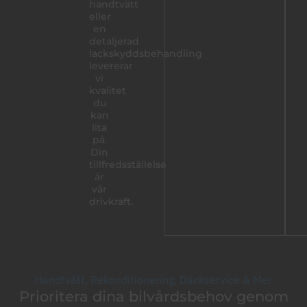
handtvätt
eller
en
detaljerad
lackskyddsbehandling
levererar
vi
kvalitet
du
kan
lita
på.
Din
tillfredsställelse
är
vår
drivkraft.
Handtvätt, Rekonditionering, Däckservice & Mer
Prioritera dina bilvårdsbehov genom