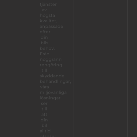
tjänster
av
högsta
kvalitet,
anpassade
efter
din
bils
behov.
Från
noggrann
rengöring
till
skyddande
behandlingar,
våra
miljövänliga
lösningar
ser
till
att
din
bil
alltid
glänser