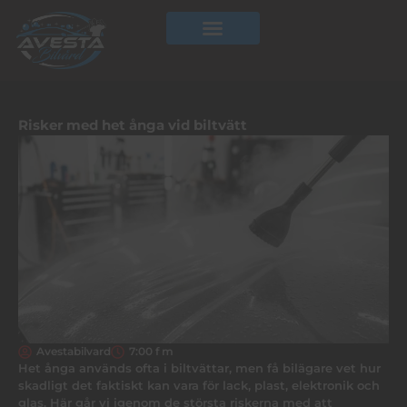
Hoppa
till
innehåll
Risker med het ånga vid biltvätt
Avestabilvard
7:00 f m
Het ånga används ofta i biltvättar, men få bilägare vet hur
skadligt det faktiskt kan vara för lack, plast, elektronik och
glas. Här går vi igenom de största riskerna med att