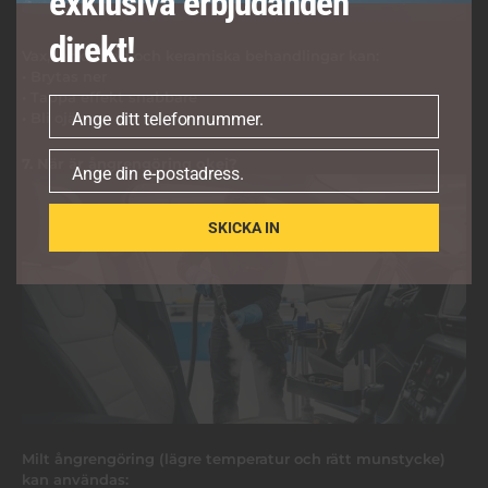
exklusiva erbjudanden
direkt!
Vax, lackskydd och keramiska behandlingar kan:
• Brytas ner
• Tappa effekt snabbare
Ange ditt telefonnummer.
• Bli ojämna
Telefonnummer
7. När är ångrengöring okej?
Ange din e-postadress.
E-
post
SKICKA IN
Milt ångrengöring (lägre temperatur och rätt munstycke)
kan användas: