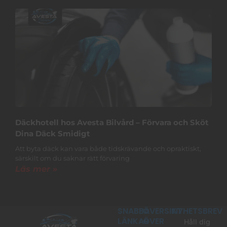
Däckhotell hos Avesta Bilvård – Förvara och Sköt
Dina Däck Smidigt
Att byta däck kan vara både tidskrävande och opraktiskt,
särskilt om du saknar rätt förvaring
Läs mer »
SNABBA
ÖVERSIKT
NYHETSBREV
LÄNKAR
ÖVER
Håll dig