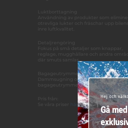
Luktborttagning
Användning av produkter som elimine
otrevliga lukter och fräschar upp bilen
inre luftkvalitet.
Detaljrengöring
Fokus på små detaljer som knappar,
reglage, mugghållare och andra områ
där smuts samlas.
Bagageutrymme
Dammsugning och rengöring av
bagageutrymmet.
Hej och väl
Pris från:
Se våra priser
här
Gå med 
exklusi