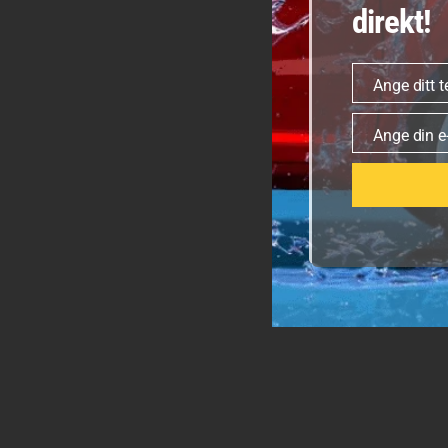
direkt!
Ange ditt 
Telefonnumme
Ange din e
E-
post