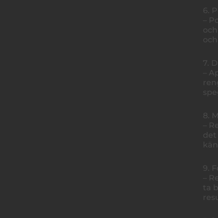
6. 
– P
och
och
7. 
– A
ren
spe
8. 
– R
det
kän
9. 
– R
ta 
resu