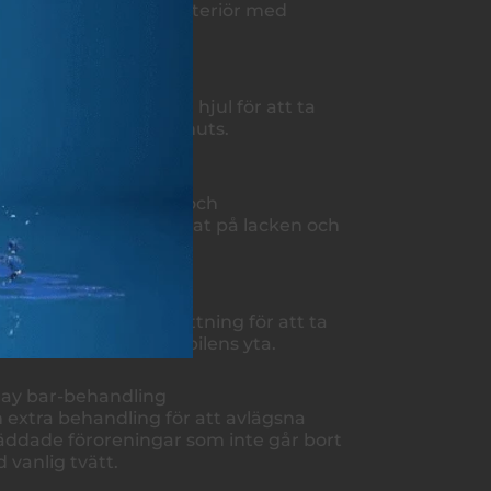
m från hela bilens exteriör med
grann handtvätt.
Fälgrengöring
engöring av fälgar och hjul för att ta
t bromsdamm och smuts.
Flygrostborttagning
ehandling av flygrost och
allpartiklar som fastnat på lacken och
garna.
Avfettning
nvändning av kallavfettning för att ta
 asfalt och tjära från bilens yta.
Clay bar-behandling
n extra behandling för att avlägsna
äddade föroreningar som inte går bort
 vanlig tvätt.