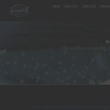
Hoppa
HEM
OM OSS
SERVICE
PRISE
till
innehåll
Re
Välj mellan invändig, u
Invändig rekond: Behandlingstid 24 timmar