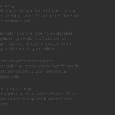
Polering
olering av lacken för att ta bort repor
 oxidering, samt för att ge en jämnare
 glansigare yta.
Däckglans och rengöring av detaljer
pplicering av glans på däcken och
göring av andra yttre detaljer som
glar, lyktor och gummilister.
Motorutrymmesrengöring
engöring av motorutrymmet för att få
 att se fräscht ut, utan att skada
sliga delar.
Fönsterputsning
engöring av bilens yttre fönster för att
bort smuts och ge ett klart och rent
ltat.