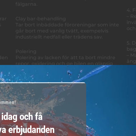
fälgarna.
4. 
– R
rar
Clay bar-behandling
inv
s
Tar bort inbäddade föroreningar som inte
och
går bort med vanlig tvätt, exempelvis
industriellt nedfall eller trädens sav.
5. 
ba
Polering
– M
den
Polering av lacken för att ta bort mindre
ång
repor, oxidering och ge bilen en glansig
bag
finish. Detta kan göras för hand eller med
ren
maskin.
6. 
Rengöring av detaljer
– R
Speglar, lyktor, gummilister och andra
luft
kommen!
yttre detaljer rengörs och behandlas för
dåli
att förhindra slitage.
idag och få
Utv
Rengöring av motorutrymmet
va erbjudanden
1. 
Motorutrymmet rengörs varsamt för att
– A
se fräscht ut.