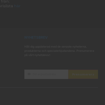
 från:
rislista
här
NYHETSBREV
Håll dig uppdaterad med de senaste nyheterna,
produkterna och specialerbjudandena. Prenumerera
på vårt nyhetsbrev!
Din e-postadress
Prenumerera
E-
postadress