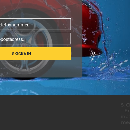
dam
nog
Fönsterputsning
Rengöring av bilens fönster och speglar
2. 
telefonnummer.
för att få bort fläckar och smuts.
r
– R
bor
Däckglans
-postadress.
Applicering av en glansig behandling på
3. 
däcken för att ge ett nytt och fräscht
– B
SKICKA IN
utseende.
met
fäl
Pris från:
Se våra priser
här
4. 
– A
bort
5. 
– E
inb
med