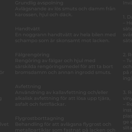
Grundlig avspolning
Inv
Avlägsnande av lös smuts och damm från
karossen, hjul och däck.
1. 
– H
Handtvätt
sät
En noggrann handtvätt av hela bilen med
svå
schampo som är skonsamt mot lacken.
sät
Fälgrengöring
2. 
Rengöring av fälgar och hjul med
– T
särskilda rengöringsmedel för att ta bort
och
ör
bromsdamm och annan ingrodd smuts.
på 
ing
Avfettning
Användning av kallavfettning och/eller
3. 
g
alkalisk avfettning för att lösa upp tjära,
vin
asfalt och fettfläckar.
– R
ins
pla
Flygrostborttagning
ge 
lvet
Behandling för att avlägsna flygrost och
slit
metallpartiklar som fastnat på lacken och