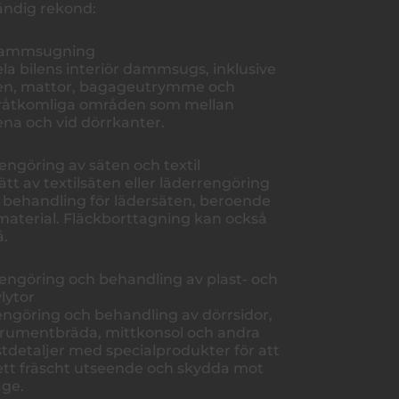
ändig rekond:
Dammsugning
ela bilens interiör dammsugs, inklusive
en, mattor, bagageutrymme och
råtkomliga områden som mellan
ena och vid dörrkanter.
Rengöring av säten och textil
vätt av textilsäten eller läderrengöring
 behandling för lädersäten, beroende
material. Fläckborttagning kan också
å.
Rengöring och behandling av plast- och
ylytor
engöring och behandling av dörrsidor,
trumentbräda, mittkonsol och andra
stdetaljer med specialprodukter för att
ett fräscht utseende och skydda mot
age.