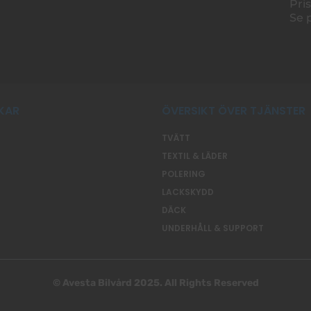
Pris
Se p
KAR
ÖVERSIKT ÖVER TJÄNSTER
TVÄTT
TEXTIL & LÄDER
POLERING
LACKSKYDD
DÄCK
UNDERHÅLL & SUPPORT
© Avesta Bilvård
2025
. All Rights Reserved