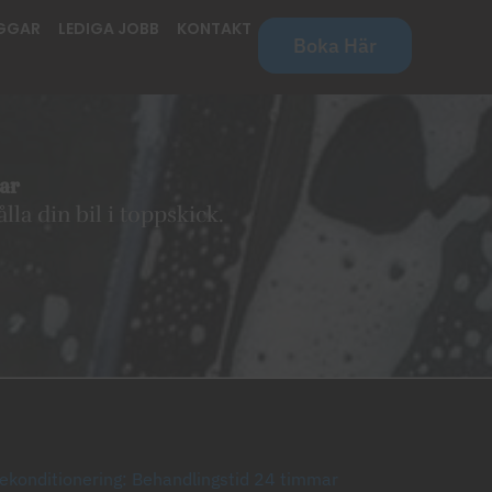
GGAR
LEDIGA JOBB
KONTAKT
Boka Här
nar
lla din bil i toppskick.
ekonditionering: Behandlingstid 24 timmar