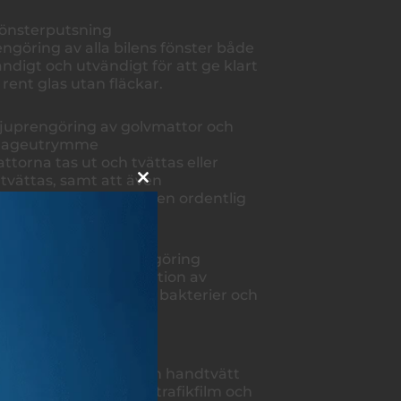
Fönsterputsning
engöring av alla bilens fönster både
ändigt och utvändigt för att ge klart
 rent glas utan fläckar.
Djuprengöring av golvmattor och
gageutrymme
attorna tas ut och tvättas eller
tvättas, samt att även
Close
ageutrymmet får sig en ordentlig
this
göring.
module
Ventilationssystemrengöring
engöring och desinfektion av
ventiler för att ta bort bakterier och
ga lukter.
ändig rekond:
Grundlig avspolning och handtvätt
vlägsnande av smuts, trafikfilm och