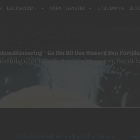
R
LACKSKYDD +
VÅRA TJÄNSTER
UTBILDNING
BLO
konditionering – Ge Din Bil Den Omsorg Den Förtjä
tvändig eller komplett rekonditionering för att hå
Utvändig rekond: Behandlingstid 5-7 timmar
Helr